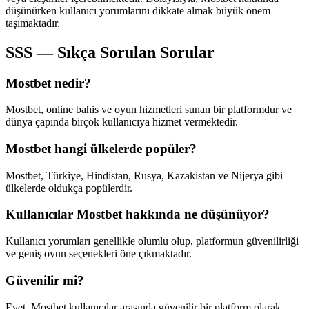
düşünürken kullanıcı yorumlarını dikkate almak büyük önem
taşımaktadır.
SSS — Sıkça Sorulan Sorular
Mostbet nedir?
Mostbet, online bahis ve oyun hizmetleri sunan bir platformdur ve
dünya çapında birçok kullanıcıya hizmet vermektedir.
Mostbet hangi ülkelerde popüler?
Mostbet, Türkiye, Hindistan, Rusya, Kazakistan ve Nijerya gibi
ülkelerde oldukça popülerdir.
Kullanıcılar Mostbet hakkında ne düşünüyor?
Kullanıcı yorumları genellikle olumlu olup, platformun güvenilirliği
ve geniş oyun seçenekleri öne çıkmaktadır.
Güvenilir mi?
Evet, Mostbet kullanıcılar arasında güvenilir bir platform olarak