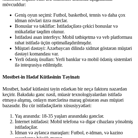
mövcuddur:
Geniş oyun seçimi: Futbol, basketbol, tennis və daha çox
idman növləri üzrə mərclər.
Bonuslar və təkliflər: İstifadəçilərə çekici bonuslar və
mükafatlar təqdim olunur.
İstifadəsi asan interfeys: Mobil tətbiqetmə və veb platforması
rahat istifadə üçün optimallaşdırılmışdır.
Müştəri dəstəyi: Azərbaycan dilində xidmət göstərən müştəri
dəstəyi komandası var.
Yerli ödəniş üsulları: Yerli banklar və mobil ödəniş sistemləri
ilə inteqrasiya edilmişdir.
Mostbet-in Hədəf Kütləsinin Təyinatı
Mostbet, hədəf kütləsini təyin edərkən bir neçə faktoru nəzərdən
keçirir. Bakıdakı gənc nəsil, müasir texnologiyalardan istifadə
etməyə alışmış, onlayn mərclərinə maraq göstərən əsas müştəri
bazasıdır. Bu cür istifadəçilərin xüsusiyyətləri:
Yaş arasında: 18-35 yaşları arasındakı gənclər.
İnternet istifadəsi: Mobil telefona və digər cihazlara yönəlmiş
istifadəçilər.
İdman və əyləncə maraqları: Futbol, e-idman, və kazino