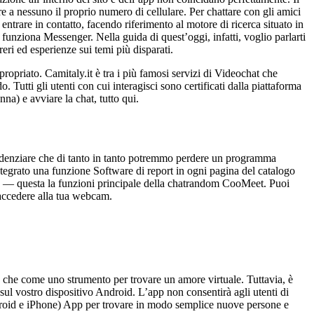
re a nessuno il proprio numero di cellulare. Per chattare con gli amici
entrare in contatto, facendo riferimento al motore di ricerca situato in
funziona Messenger. Nella guida di quest’oggi, infatti, voglio parlarti
reri ed esperienze sui temi più disparati.
ropriato. Camitaly.it è tra i più famosi servizi di Videochat che
 Tutti gli utenti con cui interagisci sono certificati dalla piattaforma
na) e avviare la chat, tutto qui.
evidenziare che di tanto in tanto potremmo perdere un programma
tegrato una funzione Software di report in ogni pagina del catalogo
ze — questa la funzioni principale della chatrandom CooMeet. Puoi
i accedere alla tua webcam.
e che come uno strumento per trovare un amore virtuale. Tuttavia, è
sul vostro dispositivo Android. L’app non consentirà agli utenti di
droid e iPhone) App per trovare in modo semplice nuove persone e