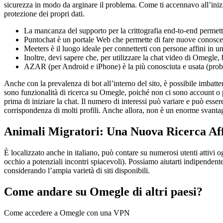
sicurezza in modo da arginare il problema. Come ti accennavo all’inizio
protezione dei propri dati.
La mancanza del supporto per la crittografia end-to-end permett
Puntochat è un portale Web che permette di fare nuove conoscenz
Meeters è il luogo ideale per connetterti con persone affini in u
Inoltre, devi sapere che, per utilizzare la chat video di Omegle,
AZAR (per Android e iPhone) è la più conosciuta e usata (pro
Anche con la prevalenza di bot all’interno del sito, è possibile imbatt
sono funzionalità di ricerca su Omegle, poiché non ci sono account o pr
prima di iniziare la chat. Il numero di interessi può variare e può ess
corrispondenza di molti profili. Anche allora, non è un enorme svantag
Animali Migratori: Una Nuova Ricerca Af
È localizzato anche in italiano, può contare su numerosi utenti attivi 
occhio a potenziali incontri spiacevoli). Possiamo aiutarti indipendentem
considerando l’ampia varietà di siti disponibili.
Come andare su Omegle di altri paesi?
Come accedere a Omegle con una VPN