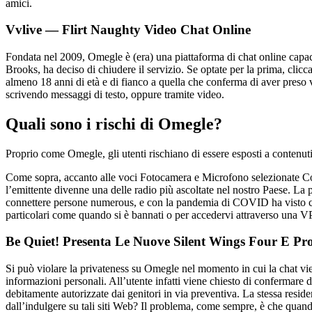
amici.
Vvlive — Flirt Naughty Video Chat Online
Fondata nel 2009, Omegle è (era) una piattaforma di chat online capace
Brooks, ha deciso di chiudere il servizio. Se optate per la prima, clicc
almeno 18 anni di età e di fianco a quella che conferma di aver preso vi
scrivendo messaggi di testo, oppure tramite video.
Quali sono i rischi di Omegle?
Proprio come Omegle, gli utenti rischiano di essere esposti a contenuti i
Come sopra, accanto alle voci Fotocamera e Microfono selezionate Cons
l’emittente divenne una delle radio più ascoltate nel nostro Paese. La p
connettere persone numerous, e con la pandemia di COVID ha visto cre
particolari come quando si è bannati o per accedervi attraverso una 
Be Quiet! Presenta Le Nuove Silent Wings Four E Pr
Si può violare la privateness su Omegle nel momento in cui la chat viene
informazioni personali. All’utente infatti viene chiesto di confermar
debitamente autorizzate dai genitori in via preventiva. La stessa resi
dall’indulgere su tali siti Web? Il problema, come sempre, è che quan