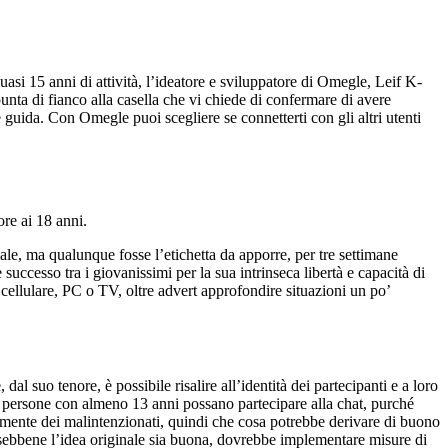
si 15 anni di attività, l’ideatore e sviluppatore di Omegle, Leif K-
punta di fianco alla casella che vi chiede di confermare di avere
e guida. Con Omegle puoi scegliere se connetterti con gli altri utenti
ore ai 18 anni.
le, ma qualunque fosse l’etichetta da apporre, per tre settimane
uccesso tra i giovanissimi per la sua intrinseca libertà e capacità di
ellulare, PC o TV, oltre advert approfondire situazioni un po’
l suo tenore, è possibile risalire all’identità dei partecipanti e a loro
e persone con almeno 13 anni possano partecipare alla chat, purché
almente dei malintenzionati, quindi che cosa potrebbe derivare di buono
 sebbene l’idea originale sia buona, dovrebbe implementare misure di