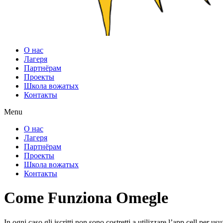
О нас
Лагеря
Партнёрам
Проекты
Школа вожатых
Контакты
Menu
О нас
Лагеря
Партнёрам
Проекты
Школа вожатых
Контакты
Come Funziona Omegle
In ogni caso gli iscritti non sono costretti a utilizzare l’app cell per u