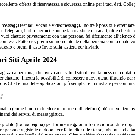
ccellente offerta di riservatezza e sicurezza online per i tuoi dati. Col
are messaggi testuali, vocali e videomessaggi. Inoltre è possibile effettuare
 Telegram, inoltre permette anche la creazione di canali, oltre che dei g
 vuoi chattare privatamente con una persona, fai riferimento all’elenco
o connessi. Fatto ciò, premi sul nome utente della persona con la quale vu
aggio e premi il tasto Invio sulla tastiera per inviarlo.
i Siti Aprile 2024
 una ragazza americana, che aveva accusato il sito di averla messa in co
chattare. Integra la possibilità di conoscere nuovi utenti filtrando per
ous Chat è una delle applicazioni più semplici e immediate per comunic
?
ità (come il non richiedere un numero di telefono) più convenienti e/o
nanti dei servizi di messaggistica.
profilo (La tua pagina) per fornire maggiori informazioni su di te oppure 
re persone registrate e, dopo aver fatto clic sulle stesse, iniziare a chat