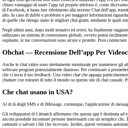
chiaro vantaggio di usare l’app sul proprio telefono è, come dicevamo, 
di Facebook, ti basta fare riferimento alla sezione Chat dell’app, trami
alto. In caso di dubbi o problemi o per maggiori informazioni riguardan
di quelle che ritengo siano le migliori chat gratis, mediante le quali ent
Negli ultimi anni, dopo molti tentativi ed errori, ha finalmente raggiu
utilizzano un sistema di connessione globale, ovvero potrai facilmente
ospitante, le tue conversazioni sono sicure e protette. Puoi cominciare 
Ohchat — Recensione Dell’app Per Videoc
Anche le chat video sono strettamente monitorate per mantenere gli al
software program potenzialmente dannoso. Per continuare a prometterti
che ci invia il tuo feedback. Una video chat che appaga particolarme
chattare con estranei di tutto il mondo su questo sito di chat casuale. 
Che chat usano in USA?
Al di là degli SMS e di iMessage, comunque, l'applicazione di messagg
Gli sviluppatori di Litmatch affermano che questa app è destinata ad 
ancora possibile incontrare persone interessanti con un semplice clic. 
catturare o salvare i file che ricevono. Inoltre, questi verranno au