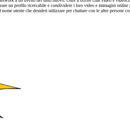
twork a un livello del tutto nuovo. Oltre a offrire chat video e videoc
re un profilo ricercabile e condividere i loro video e immagini online pr
il nome utente che desideri utilizzare per chattare con le altre persone c