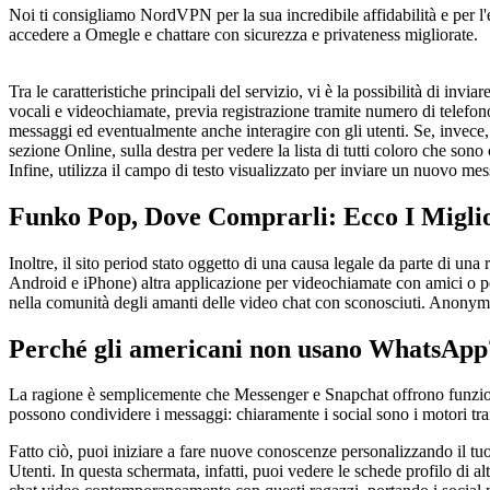
Noi ti consigliamo NordVPN per la sua incredibile affidabilità e per l'e
accedere a Omegle e chattare con sicurezza e privateness migliorate.
Tra le caratteristiche principali del servizio, vi è la possibilità di invi
vocali e videochiamate, previa registrazione tramite numero di telefono.
messaggi ed eventualmente anche interagire con gli utenti. Se, invece,
sezione Online, sulla destra per vedere la lista di tutti coloro che son
Infine, utilizza il campo di testo visualizzato per inviare un nuovo mess
Funko Pop, Dove Comprarli: Ecco I Miglior
Inoltre, il sito period stato oggetto di una causa legale da parte di
Android e iPhone) altra applicazione per videochiamate con amici o per 
nella comunità degli amanti delle video chat con sconosciuti. Anonym
Perché gli americani non usano WhatsApp
La ragione è semplicemente che Messenger e Snapchat offrono funzional
possono condividere i messaggi: chiaramente i social sono i motori trai
Fatto ciò, puoi iniziare a fare nuove conoscenze personalizzando il tuo 
Utenti. In questa schermata, infatti, puoi vedere le schede profilo di alt