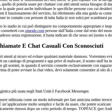
quello di poterla usare per chattare con altri utenti senza bisogno di da
te la quale puoi anche individuare le specifiche persone con cui desideri 
ti il funzionamento del servizio, fai riferimento alla mia guida su come 
rare in contatto con persone di tutta Italia (e non solo) per scambiarsi pa
nto lo stadio in cui può distinguere tra comportamento appropriato e inapp
 connetterti con
omegle.com
persone dall’Italia come dal resto del mondo.
adesso senza registrazione, ti basta indicare di che sesso sei (uomo o don
hiamate E Chat Casuali Con Sconosciuti
tri utenti al sicuro ed evitare qualsiasi materiale dannoso. Vorremmo 
 un catalogo di programmi e app prive di malware, il nostro staff ha in
nte gli uomini, in quando il servizio connette esclusivamente con ragaz
Prima di poter avviare la chat video, devi solamente consentire al sito d
istica più usata negli Stati Uniti è Facebook Messenger.
essere utilizzata come un modo informale per fare amicizia online invec
È un’applicazione molto semplice e facile da usare, che potete scaricare 
tomaticamente rimossi dopo un certo periodo di tempo. TOPFACE (per An