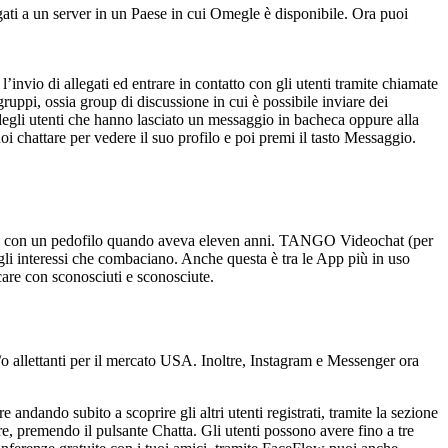
legati a un server in un Paese in cui Omegle è disponibile. Ora puoi
 l’invio di allegati ed entrare in contatto con gli utenti tramite chiamate
ruppi, ossia group di discussione in cui è possibile inviare dei
 degli utenti che hanno lasciato un messaggio in bacheca oppure alla
oi chattare per vedere il suo profilo e poi premi il tasto Messaggio.
ntatto con un pedofilo quando aveva eleven anni. TANGO Videochat (per
 gli interessi che combaciano. Anche questa è tra le App più in uso
are con sconosciuti e sconosciute.
 allettanti per il mercato USA. Inoltre, Instagram e Messenger ora
andando subito a scoprire gli altri utenti registrati, tramite la sezione
tare, premendo il pulsante Chatta. Gli utenti possono avere fino a tre