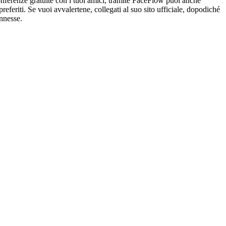
onferenze gratuite con i tuoi amici, tramite FaceFlow puoi anche
eferiti. Se vuoi avvalertene, collegati al suo sito ufficiale, dopodiché
onnesse.