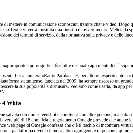
 di mettere in comunicazione sconosciuti tramite chat e video. Dopo qua
ate su Text e vi verrà mostrata una finestra di avvertimento. Mettete la s
sione dei termini di servizio, della normativa sulla privacy e delle line
nappropriati e pornografici. È inoltre destinato agli utenti di età superi
enti. Per alcuni era «Radio Parolaccia», per altri un esperimento socia
iattaforma statunitense, lanciata nel 2009, ha sempre riscosso un grande s
scere la sua popolarità a dismisura. Vediamo come usarla, da app per c
VPN.
o 4 White
 salvata con uno screenshot e condivisa con altre persone, ma solo se, da
e di avere più di 18 anni. Ma il regolamento Omegle prevede che anche l
dence web page di Omegle confessa che c’è il rischio di incontrare virtu
do una piattaforma diventa famosa attira ogni genere di persone, quindi