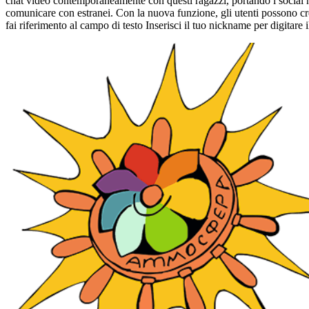
chat video contemporaneamente con questi ragazzi, portando i social ne
comunicare con estranei. Con la nuova funzione, gli utenti possono crea
fai riferimento al campo di testo Inserisci il tuo nickname per digitare 