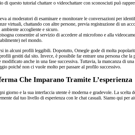
 di questo tutorial chattare o videochattare con sconosciuti può rapprese
eva ai moderatori di esaminare e monitorare le conversazioni per identi
e virtuali, chattando con altre persone, previa registrazione di un acc
n ambiente accogliente e sicuro.
 bisogna consentire al servizio di accedere al microfono e alla videocame
babilmente) nel mondo.
ersi in alcuni profili leggibili. Dopotutto, Omegle gode di molta popolar
ofili gestiti dal sito. Invece, è possibile far entrare una persona che l
ere modificato anche in una fase successiva. Tuttavia, la mancanza di un
gio poiché non ci vuole molto per passare al profilo successivo.
ferma Che Imparano Tramite L’esperienza
ogni giorno e la sua interfaccia utente è moderna e gradevole. La scelta 
ente dal tuo livello di esperienza con le chat casuali. Siamo qui per aiut